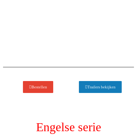
Abraham - Isaak & Jakob - Jozef
(en Noach) - Mozes - Het volk
Israël in de woestijn
Bestellen
Trailers bekijken
Engelse serie