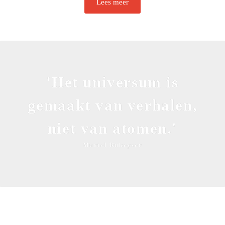
Lees meer
'Het universum is
gemaakt van verhalen,
niet van atomen.'
Muriel Rukeyser