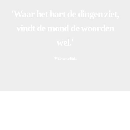
'Waar het hart de dingen ziet,
vindt de mond de woorden
wel.'
'W.G. van de Hulst
Vertelcursus