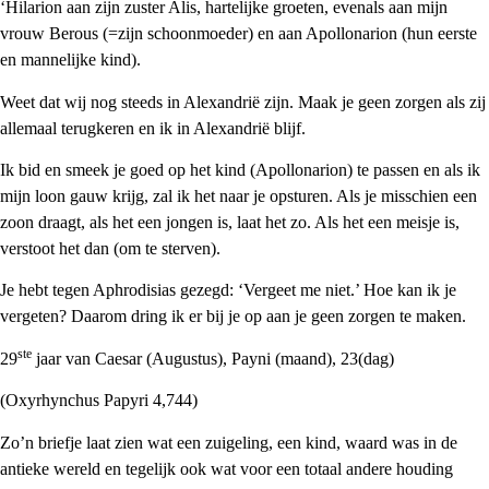
‘Hilarion aan zijn zuster Alis, hartelijke groeten, evenals aan mijn
vrouw Berous (=zijn schoonmoeder) en aan Apollonarion (hun eerste
en mannelijke kind).
Weet dat wij nog steeds in Alexandrië zijn. Maak je geen zorgen als zij
allemaal terugkeren en ik in Alexandrië blijf.
Ik bid en smeek je goed op het kind (Apollonarion) te passen en als ik
mijn loon gauw krijg, zal ik het naar je opsturen. Als je misschien een
zoon draagt, als het een jongen is, laat het zo. Als het een meisje is,
verstoot het dan (om te sterven).
Je hebt tegen Aphrodisias gezegd: ‘Vergeet me niet.’ Hoe kan ik je
vergeten? Daarom dring ik er bij je op aan je geen zorgen te maken.
ste
29
jaar van Caesar (Augustus), Payni (maand), 23(dag)
(Oxyrhynchus Papyri 4,744)
Zo’n briefje laat zien wat een zuigeling, een kind, waard was in de
antieke wereld en tegelijk ook wat voor een totaal andere houding