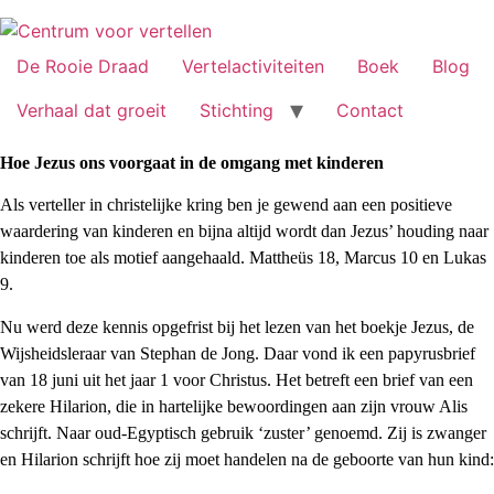
Ga
naar
de
De Rooie Draad
Vertelactiviteiten
Boek
Blog
inhoud
Verhaal dat groeit
Stichting
Contact
Hoe Jezus ons voorgaat in de omgang met kinderen
Als verteller in christelijke kring ben je gewend aan een positieve
waardering van kinderen en bijna altijd wordt dan Jezus’ houding naar
kinderen toe als motief aangehaald. Mattheüs 18, Marcus 10 en Lukas
9.
Nu werd deze kennis opgefrist bij het lezen van het boekje Jezus, de
Wijsheidsleraar van Stephan de Jong. Daar vond ik een papyrusbrief
van 18 juni uit het jaar 1 voor Christus. Het betreft een brief van een
zekere Hilarion, die in hartelijke bewoordingen aan zijn vrouw Alis
schrijft. Naar oud-Egyptisch gebruik ‘zuster’ genoemd. Zij is zwanger
en Hilarion schrijft hoe zij moet handelen na de geboorte van hun kind: