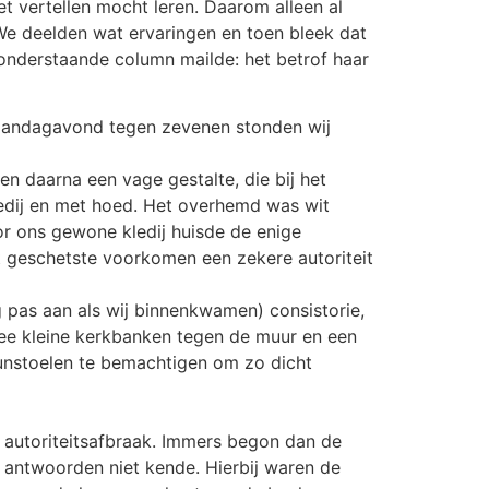
t vertellen mocht leren. Daarom alleen al
 We deelden wat ervaringen en toen bleek dat
 onderstaande column mailde: het betrof haar
aandagavond tegen zevenen stonden wij
en daarna een vage gestalte, die bij het
kledij en met hoed. Het overhemd was wit
or ons gewone kledij huisde de enige
et geschetste voorkomen een zekere autoriteit
g pas aan als wij binnenkwamen) consistorie,
twee kleine kerkbanken tegen de muur en een
eunstoelen te bemachtigen om zo dicht
n autoriteitsafbraak. Immers begon dan de
 antwoorden niet kende. Hierbij waren de