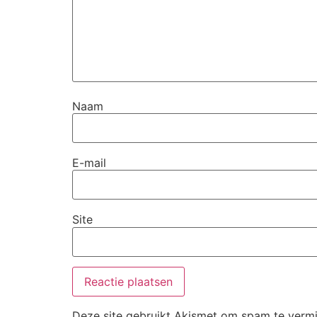
Naam
E-mail
Site
Deze site gebruikt Akismet om spam te verm