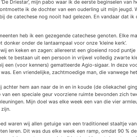
De Driestar’, mijn pabo waar ik de eerste beginselen van he
 ontmoette ik de dochter van een ouderling uit mijn jeugd.
bij de catechese nog nooit had gelezen. En vandaar dat ik
emeenten heb ik een gezegende catechese genoten. Elke m
t donker onder de lantaarnpaal voor onze ‘kleine kerk’.
wij en keken en zagen: allereerst een gloeiend rood puntje 
eek te bestaan uit een persoon in vrijwel volledig zwarte 
ij een (voor kenners) gematteerde Agio-sigaar. In deze vo
jk’ was. Een vriendelijke, zachtmoedige man, die vanwege h
j achter hem aan naar de in en in koude (de oliekachel gin
eze van een speciale geur voorziene ruimte bevonden zich 
rmleuningen. Mijn doel was elke week een van die vier arml
zijn.
d waren wij allen getuige van een traditioneel staaltje va
eten leren. Dit was dus elke week een ramp, omdat 90 % de