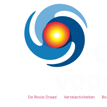
Ga
naar
de
inhoud
De Rooie Draad
Vertelactiviteiten
Bo