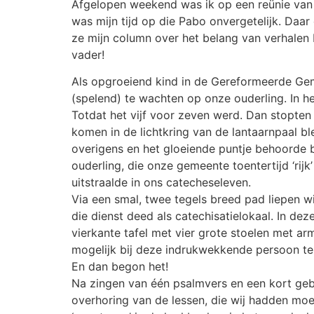
Afgelopen weekend was ik op een reünie van ‘
was mijn tijd op die Pabo onvergetelijk. Daar
ze mijn column over het belang van verhalen 
vader!
Als opgroeiend kind in de Gereformeerde G
(spelend) te wachten op onze ouderling. In he
Totdat het vijf voor zeven werd. Dan stopten 
komen in de lichtkring van de lantaarnpaal bl
overigens en het gloeiende puntje behoorde b
ouderling, die onze gemeente toentertijd ‘ri
uitstraalde in ons catecheseleven.
Via een smal, twee tegels breed pad liepen wi
die dienst deed als catechisatielokaal. In d
vierkante tafel met vier grote stoelen met a
mogelijk bij deze indrukwekkende persoon te 
En dan begon het!
Na zingen van één psalmvers en een kort gebe
overhoring van de lessen, die wij hadden mo