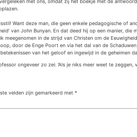
l vergeleken met ons, omdat zij het boekje met de antwoo
oplazen.
uisstil! Want deze man, die geen enkele pedagogische of an
gheid’ van John Bunyan. En dat deed hij op een manier, die
ik meegenomen in de strijd van Christen om de Eeuwigheid 
nhoop, door de Enge Poort en via het dal van de Schaduwe
e betekenissen van het geloof en ingewijd in de geheimen d
ofessor ongeveer zo zei: ‘Als je niks meer weet te zeggen, 
iste velden zijn gemarkeerd met
*