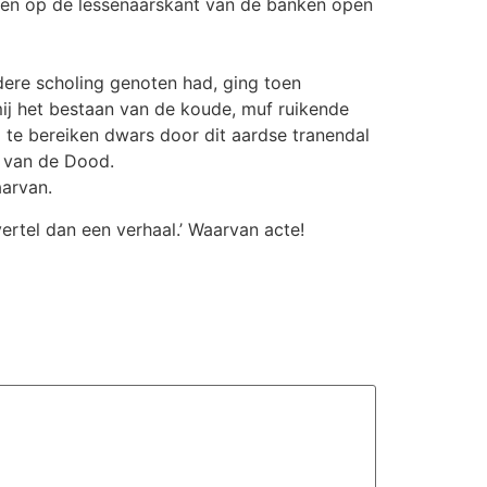
rden op de lessenaarskant van de banken open
dere scholing genoten had, ging toen
 mij het bestaan van de koude, muf ruikende
te bereiken dwars door dit aardse tranendal
n van de Dood.
aarvan.
vertel dan een verhaal.’ Waarvan acte!