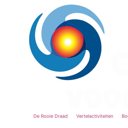
Ga
naar
de
inhoud
De Rooie Draad
Vertelactiviteiten
Bo