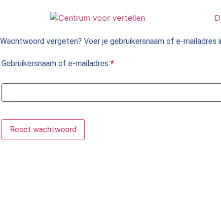
Ga
naar
D
de
inhoud
Wachtwoord vergeten? Voer je gebruikersnaam of e-mailadres in.
Vereist
Gebruikersnaam of e-mailadres
*
Reset wachtwoord