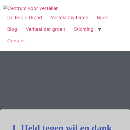
De Rooie Draad
Vertelactiviteiten
Boek
Blog
Verhaal dat groeit
Stichting
Contact
1. Held tegen wil en dank