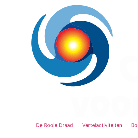
Ga
naar
de
inhoud
De Rooie Draad
Vertelactiviteiten
Bo